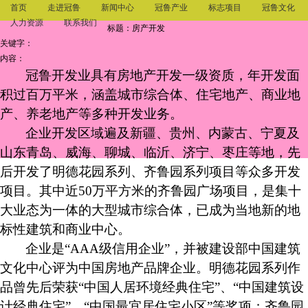
首页
走进冠鲁
新闻中心
冠鲁产业
标志项目
冠鲁文化
人力资源
联系我们
标题：房产开发
关键字：
内容：
冠鲁开发业具有房地产开发一级资质，年开发面
积过百万平米，涵盖城市综合体、住宅地产、商业地
产、养老地产等多种开发业务。
企业开发区域遍及新疆、贵州、内蒙古、宁夏及
山东青岛、威海、聊城、临沂、济宁、枣庄等地，
先
后开发了明德花园系列、齐鲁园系列项目等众多开发
项目。其中近
50
万平方米的齐鲁园广场项目，是集十
大业态为一体的大型城市综合体，已成为当地
新的地
标性建筑和商业中心。
企业是“AAA级信用企业”，并被建设部中国建筑
文化中心评为中国房地产品牌企业。明德花园系列作
品曾先后荣获“中国人居环境经典住宅”、“中国建筑设
计经典住宅”、“中国最宜居住宅小区”等奖项；齐鲁园